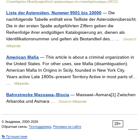
Стандарты Международной организации по стандартизации (ИСО)
Liste der Asteroiden, Nummer 9501 bis 10000
— Die
nachfolgende Tabelle enthält eine Teilliste der Asteroidenübersicht.
Die in der ersten Spalte aufgeführten Ziffern geben die
Reihenfolge ihrer endgültigen Katalogisierung an, dienen als
Identifikationsnummer und gelten als Bestandteil des… …
Deutsch
Wikipedia
American Mafia
— This article is about a criminal organization in
the United States. For other uses, see Mafia (disambiguation).
American Mafia In Origins in Sicily, founded in New York City.
Years active Late 1800s–present Territory Active in most parts of…
…
Wikipedia
Bahnstrecke Massawa–Biscia
— Massawi–Asmara[1] Zwischen
Arbaroba und Asmara …
Deutsch Wikipedia
© Академик, 2000-2026
18+
Обратная связь:
Техподдержка
,
Реклама на сайте
👣 Путешествия